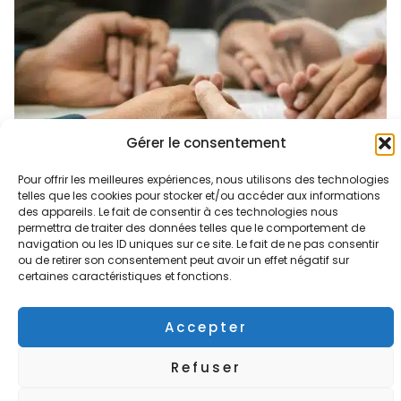
Gérer le consentement
Pour offrir les meilleures expériences, nous utilisons des technologies
telles que les cookies pour stocker et/ou accéder aux informations
des appareils. Le fait de consentir à ces technologies nous
permettra de traiter des données telles que le comportement de
navigation ou les ID uniques sur ce site. Le fait de ne pas consentir
ou de retirer son consentement peut avoir un effet négatif sur
certaines caractéristiques et fonctions.
L'appel à l'intercession
Accepter
La Naissance de Hélah
Refuser
En 2008, la maladie me pousse dans la présence du