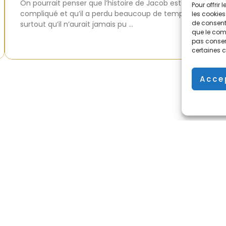
On pourrait penser que l’histoire de Jacob est
Pour offrir
compliqué et qu’il a perdu beaucoup de temps et
les cookies
de consenti
surtout qu’il n’aurait jamais pu …
que le comp
pas consent
certaines c
Acce
« Préc
apide
Liens utiles
Agenda