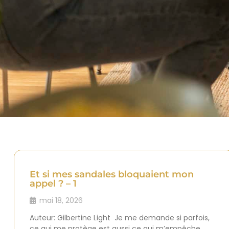
Et si mes sandales bloquaient mon
appel ? – 1
mai 18, 2026
Auteur: Gilbertine Light Je me demande si parfois,
ce qui me protège est aussi ce qui m’empêche