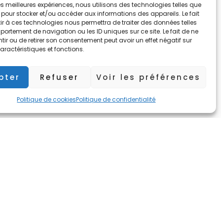
Vous connaissez certainement les élans d’un cœur
 les meilleures expériences, nous utilisons des technologies telles que
qui aime. Vous avez peut-être un conjoint dans
 pour stocker et/ou accéder aux informations des appareils. Le fait
r à ces technologies nous permettra de traiter des données telles
votre vie, une famille, des enfants, des …
ortement de navigation ou les ID uniques sur ce site. Le fait de ne
ir ou de retirer son consentement peut avoir un effet négatif sur
aractéristiques et fonctions.
pter
Refuser
Voir les préférences
édent
1
2
3
4
5
6
Suivant »
Politique de cookies
Politique de confidentialité
Réseaux