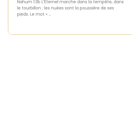
Nahum 1:3b L’Éternel marche dans la tempête, dans
le tourbillon ; les nuées sont la poussière de ses
pieds. Le mot « …
Liens r
Accueil